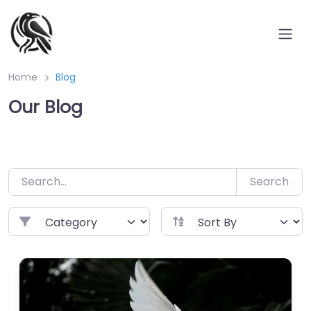
Skip
to
content
Home
Blog
Our Blog
Search