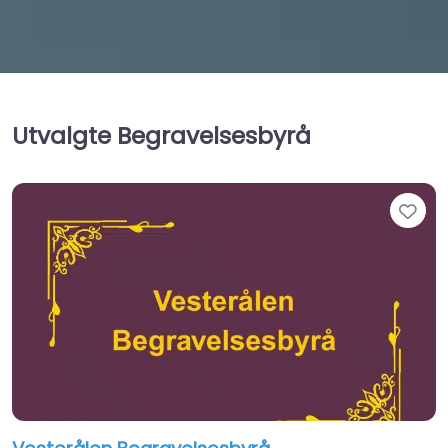
Utvalgte Begravelsesbyrå
Fav