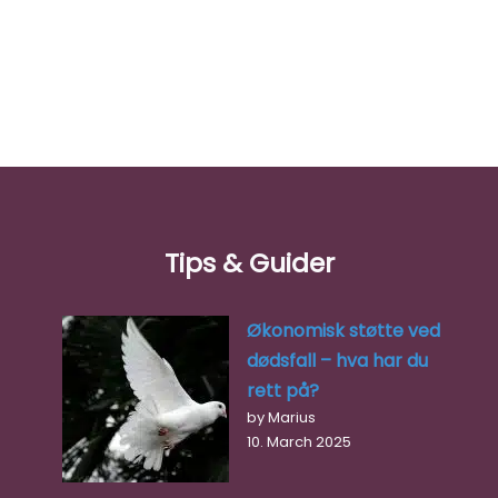
Tips & Guider
Økonomisk støtte ved
dødsfall – hva har du
rett på?
by Marius
10. March 2025