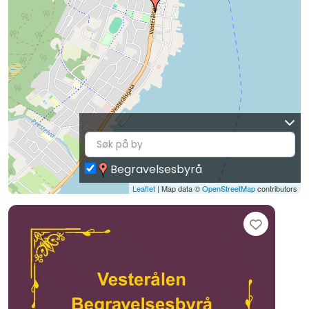
Begravelsesbyrå
Leaflet
| Map data ©
OpenStreetMap
contributors
Favori