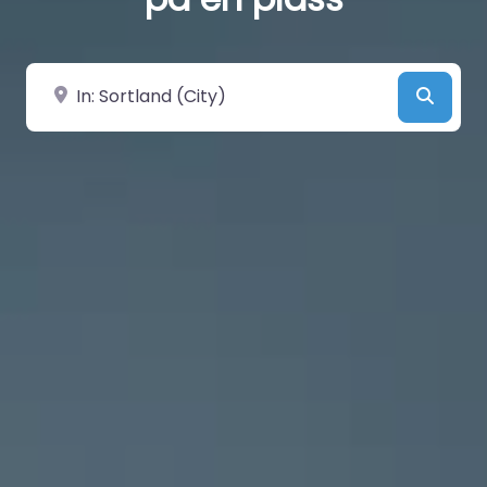
Velg by/sted
Searc