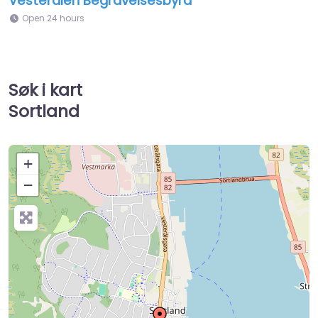
Vesterålen Begravelsesbyrå
Open 24 hours
Søk i kart
Sortland
+
−