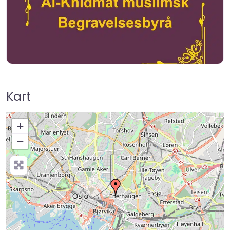
Kart
+
−
Press Enter key to search