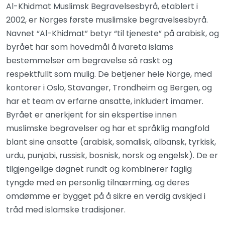
Al-Khidmat Muslimsk Begravelsesbyrå, etablert i
2002, er Norges første muslimske begravelsesbyrå.
Navnet “Al-Khidmat” betyr “til tjeneste” på arabisk, og
byrået har som hovedmål å ivareta islams
bestemmelser om begravelse så raskt og
respektfullt som mulig. De betjener hele Norge, med
kontorer i Oslo, Stavanger, Trondheim og Bergen, og
har et team av erfarne ansatte, inkludert imamer.
Byrået er anerkjent for sin ekspertise innen
muslimske begravelser og har et språklig mangfold
blant sine ansatte (arabisk, somalisk, albansk, tyrkisk,
urdu, punjabi, russisk, bosnisk, norsk og engelsk). De er
tilgjengelige døgnet rundt og kombinerer faglig
tyngde med en personlig tilnærming, og deres
omdømme er bygget på å sikre en verdig avskjed i
tråd med islamske tradisjoner.