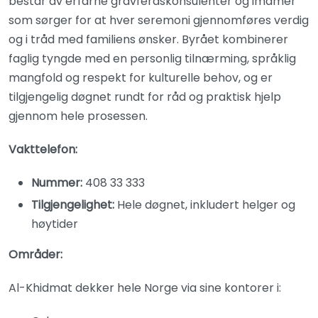
består av erfarne gravferdskonsulenter og imamer
som sørger for at hver seremoni gjennomføres verdig
og i tråd med familiens ønsker. Byrået kombinerer
faglig tyngde med en personlig tilnærming, språklig
mangfold og respekt for kulturelle behov, og er
tilgjengelig døgnet rundt for råd og praktisk hjelp
gjennom hele prosessen.
Vakttelefon:
Nummer:
408 33 333
Tilgjengelighet:
Hele døgnet, inkludert helger og
høytider
Områder:
Al-Khidmat dekker hele Norge via sine kontorer i: