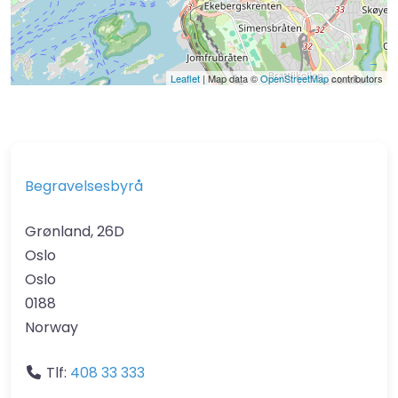
Leaflet
| Map data ©
OpenStreetMap
contributors
Begravelsesbyrå
Grønland, 26D
Oslo
Oslo
0188
Norway
Tlf:
408 33 333