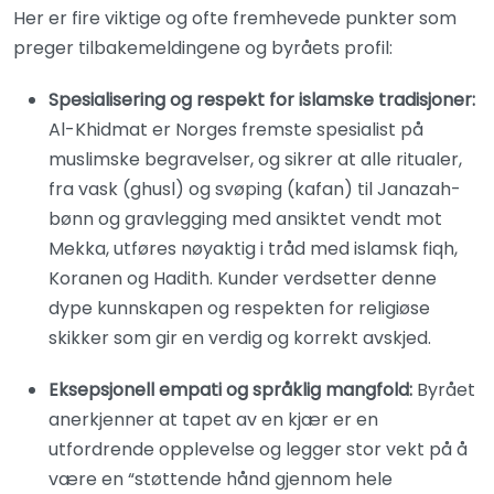
Her er fire viktige og ofte fremhevede punkter som
preger tilbakemeldingene og byråets profil:
Spesialisering og respekt for islamske tradisjoner:
Al-Khidmat er Norges fremste spesialist på
muslimske begravelser, og sikrer at alle ritualer,
fra vask (ghusl) og svøping (kafan) til Janazah-
bønn og gravlegging med ansiktet vendt mot
Mekka, utføres nøyaktig i tråd med islamsk fiqh,
Koranen og Hadith. Kunder verdsetter denne
dype kunnskapen og respekten for religiøse
skikker som gir en verdig og korrekt avskjed.
Eksepsjonell empati og språklig mangfold:
Byrået
anerkjenner at tapet av en kjær er en
utfordrende opplevelse og legger stor vekt på å
være en “støttende hånd gjennom hele