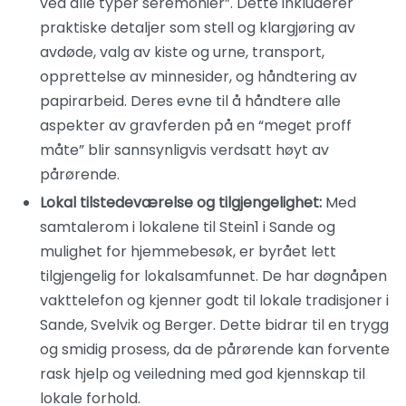
ved alle typer seremonier”. Dette inkluderer
praktiske detaljer som stell og klargjøring av
avdøde, valg av kiste og urne, transport,
opprettelse av minnesider, og håndtering av
papirarbeid. Deres evne til å håndtere alle
aspekter av gravferden på en “meget proff
måte” blir sannsynligvis verdsatt høyt av
pårørende.
Lokal tilstedeværelse og tilgjengelighet:
Med
samtalerom i lokalene til Stein1 i Sande og
mulighet for hjemmebesøk, er byrået lett
tilgjengelig for lokalsamfunnet. De har døgnåpen
vakttelefon og kjenner godt til lokale tradisjoner i
Sande, Svelvik og Berger. Dette bidrar til en trygg
og smidig prosess, da de pårørende kan forvente
rask hjelp og veiledning med god kjennskap til
lokale forhold.