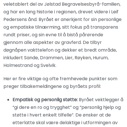
veletablert del av Jølstad Begravelsesbyrå-familien,
og har en lang historie i regionen, drevet videre i Leif
Pedersens ånd. Byrået er anerkjent for sin personlige
og empatiske tilnærming, sitt fokus på transparens
rundt priser, og sin evne til å bistå pårørende
gjennom alle aspekter av gravferd. De tilbyr
døgnåpen vakttelefon og dekker et bredt område,
inkludert Sande, Drammen, Lier, Røyken, Hurum,
Holmestrand og Svelvik.
Her er fire viktige og ofte fremhevede punkter som
preger tilbakemeldingene og byråets profil:
Empatisk og personlig støtte:
Byrået vektlegger å
“gi dere en ro og trygghet” og “personlig hjelp og
støtte i hvert enkelt tilfelle”. De ønsker at de
etterlatte skal være delaktige i utformingen av