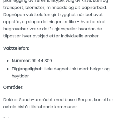
planlegging av seremonitype, valg av kiste, stell og
transport, blomster, minneside og alt papirarbeid.
Døgnåpen vakttelefon gir trygghet når behovet
oppstår, og slagordet «ingen er like – hvorfor skal
begravelser være det?» gjenspeiler hvordan de
tilpasser hver avskjed etter individuelle ønsker.
Vakttelefon:
Nummer:
911 44 309
Tilgjengelighet:
Hele døgnet, inkludert helger og
høytider
Områder:
Dekker Sande-området med base i Berger; kan etter
avtale bistå i tilstøtende kommuner.