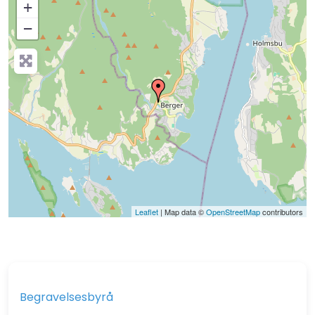
+
−
Press Enter key to search
Leaflet
| Map data ©
OpenStreetMap
contributors
Begravelsesbyrå