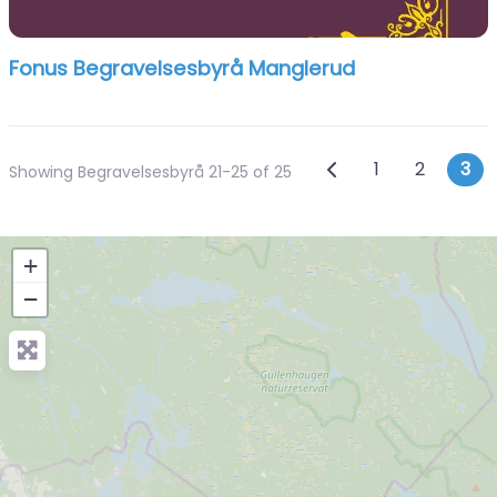
Fonus Begravelsesbyrå Manglerud
Posts navi
Newer posts
1
2
3
Showing Begravelsesbyrå 21-25 of 25
+
−