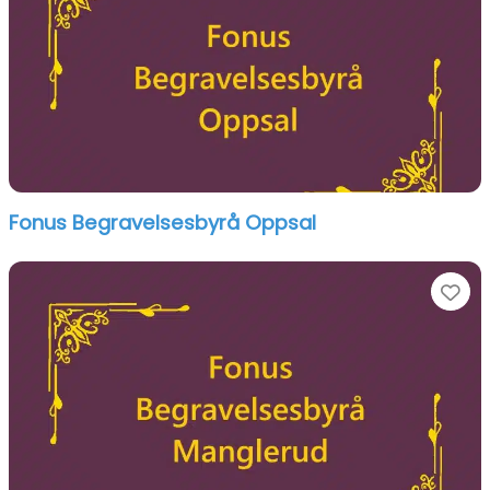
Fonus Begravelsesbyrå Oppsal
Fa