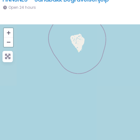
Open 24 hours
+
−