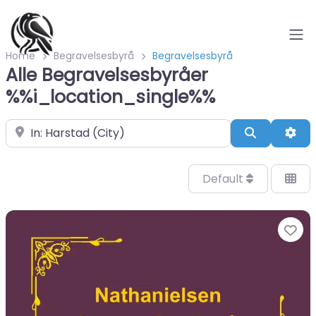
Home
Begravelsesbyrå
Begravelsesbyrå
Alle Begravelsesbyråer
%%i_location_single%%
Velg by/sted
Search
Adv
Default
Fa