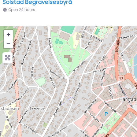
Solstad Begravelsesbyrå
Open 24 hours
+
−