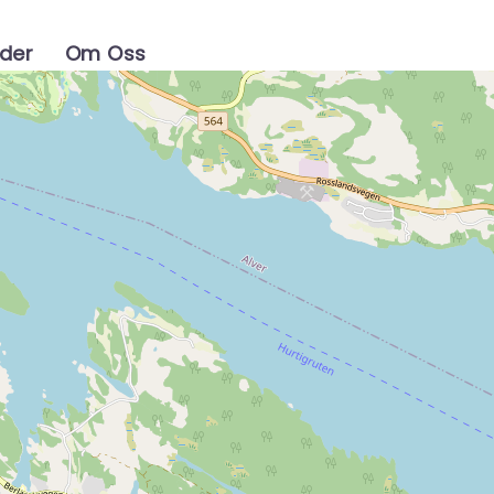
ider
Om Oss