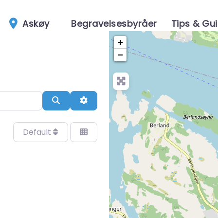
Askøy
Begravelsesbyråer
Tips & Gu
+
−
Search
Advanced Filters
Default