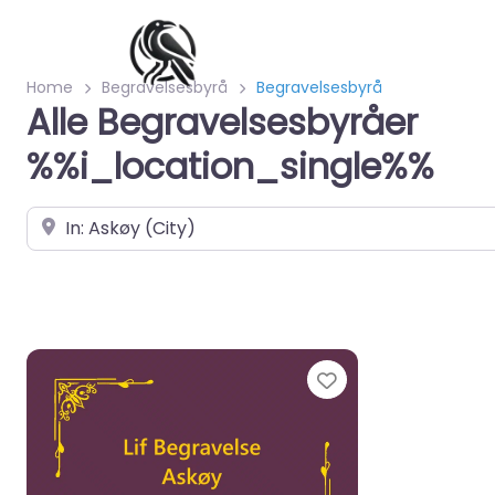
Home
Begravelsesbyrå
Begravelsesbyrå
Alle Begravelsesbyråer
%%i_location_single%%
Velg by/sted
Favorite