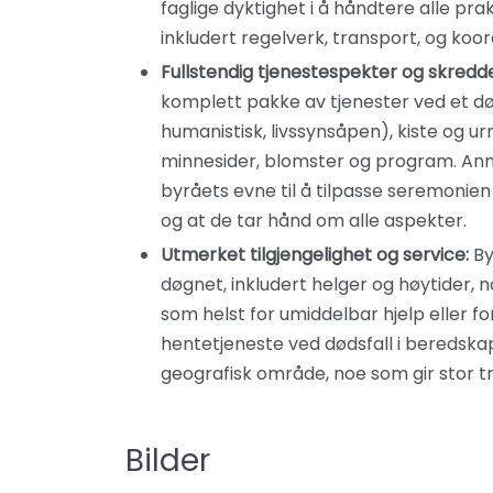
faglige dyktighet i å håndtere alle prak
inkludert regelverk, transport, og koor
Fullstendig tjenestespekter og skred
komplett pakke av tjenester ved et døds
humanistisk, livssynsåpen), kiste og ur
minnesider, blomster og program. Anm
byråets evne til å tilpasse seremonien
og at de tar hånd om alle aspekter.
Utmerket tilgjengelighet og service:
By
døgnet, inkludert helger og høytider,
som helst for umiddelbar hjelp eller fo
hentetjeneste ved dødsfall i beredska
geografisk område, noe som gir stor t
Bilder