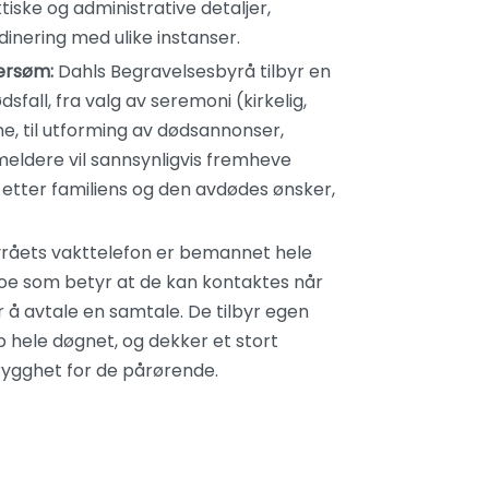
tiske og administrative detaljer,
dinering med ulike instanser.
dersøm:
Dahls Begravelsesbyrå tilbyr en
fall, fra valg av seremoni (kirkelig,
ne, til utforming av dødsannonser,
eldere vil sannsynligvis fremheve
 etter familiens og den avdødes ønsker,
råets vakttelefon er bemannet hele
 noe som betyr at de kan kontaktes når
r å avtale en samtale. De tilbyr egen
p hele døgnet, og dekker et stort
rygghet for de pårørende.