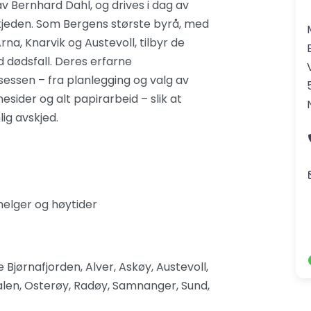
av Bernhard Dahl, og drives i dag av
kjeden. Som Bergens største byrå, med
rna, Knarvik og Austevoll, tilbyr de
 dødsfall. Deres erfarne
essen – fra planlegging og valg av
nesider og alt papirarbeid – slik at
lig avskjed.
helger og høytider
ørnafjorden, Alver, Askøy, Austevoll,
dalen, Osterøy, Radøy, Samnanger, Sund,