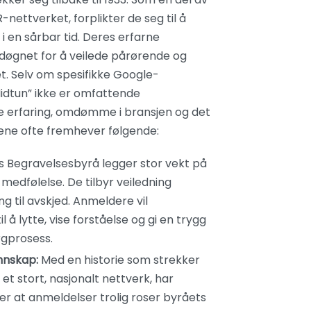
ettverket, forplikter de seg til å
i en sårbar tid. Deres erfarne
 døgnet for å veilede pårørende og
et. Selv om spesifikke Google-
idtun” ikke er omfattende
nge erfaring, omdømme i bransjen og det
gene ofte fremhever følgende:
 Begravelsesbyrå legger stor vekt på
edfølelse. De tilbyr veiledning
g til avskjed. Anmeldere vil
 å lytte, vise forståelse og gi en trygg
rgprosess.
nnskap:
Med en historie som strekker
et stort, nasjonalt nettverk, har
r at anmeldelser trolig roser byråets