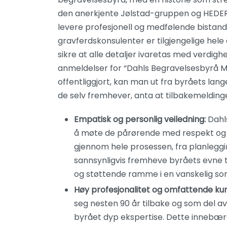
den anerkjente Jølstad-gruppen og HEDER-n
levere profesjonell og medfølende bistand 
gravferdskonsulenter er tilgjengelige hele
sikre at alle detaljer ivaretas med verdigh
anmeldelser for “Dahls Begravelsesbyrå M
offentliggjort, kan man ut fra byråets la
de selv fremhever, anta at tilbakemeldin
Empatisk og personlig veiledning:
Dahls
å møte de pårørende med respekt og m
gjennom hele prosessen, fra planleggin
sannsynligvis fremheve byråets evne til
og støttende ramme i en vanskelig so
Høy profesjonalitet og omfattende ku
seg nesten 90 år tilbake og som del av 
byrået dyp ekspertise. Dette innebære