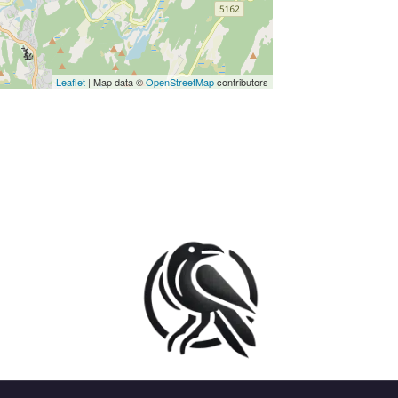
Leaflet
| Map data ©
OpenStreetMap
contributors