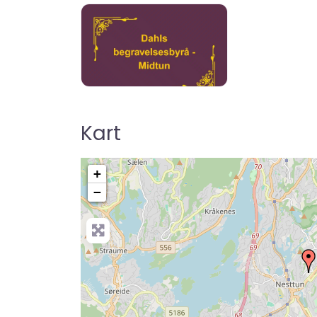
Kart
+
−
Pre