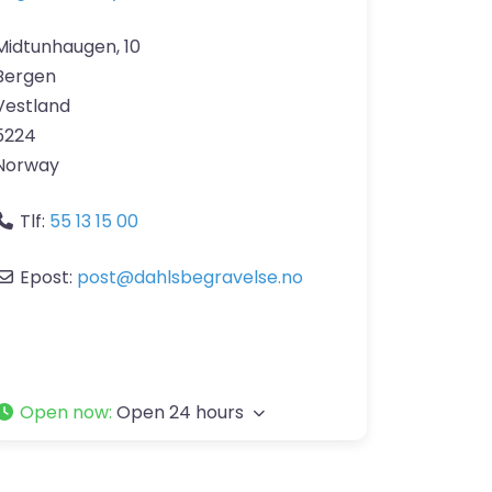
Midtunhaugen, 10
Bergen
Vestland
5224
Norway
Tlf:
55 13 15 00
Epost:
post
@
dahlsbegravelse.no
Open now
:
Open 24 hours