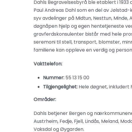
Dahls Begravelsesbyrå ble etablert i 1933 
Paul Andreas Dahl som en del av Jølstad-
syv avdelinger på Midtun, Nesttun, Minde, A
døgnåpen hjelp og egen hentetjeneste ved
gravferdskonsulenter bistår med hele pros
seremoni til stell, transport, blomster, min
familiene kan oppleve en verdig og person
Vakttelefon:
Nummer:
55 13 15 00
Tilgjengelighet:
Hele døgnet, inkludert 
Områder:
Dahls betjener Bergen og nærkommunene Bj
Austrheim, Fedje, Fjell, Lindås, Meland, Mo
Vaksdal og Øygarden.