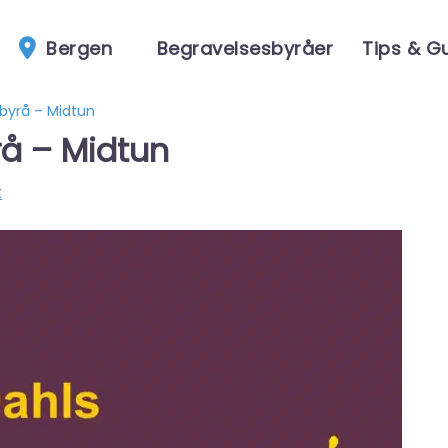
Bergen
Begravelsesbyråer
Tips & G
byrå – Midtun
rå – Midtun
t