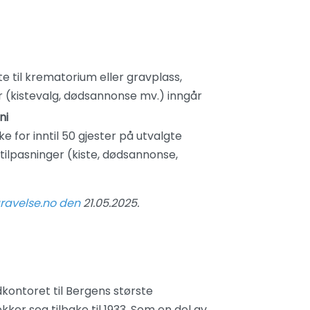
kte til krematorium eller gravplass,
er (kistevalg, dødsannonse mv.) inngår
ni
e for inntil 50 gjester på utvalgte
tilpasninger (kiste, dødsannonse,
ravelse.no den
21.05.2025.
kontoret til Bergens største
ker seg tilbake til 1933. Som en del av