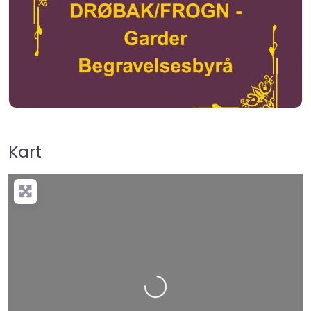
Kart
+
−
Press Enter key to search