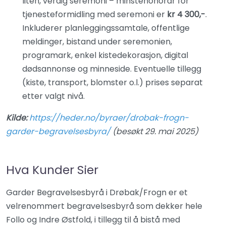
liten, verdig seremoni – minstehonorar for
tjenesteformidling med seremoni er
kr 4 300,-
.
Inkluderer planleggings­samtale, offentlige
meldinger, bistand under seremonien,
programark, enkel kistedekorasjon, digital
dødsannonse og minneside. Eventuelle tillegg
(kiste, transport, blomster o.l.) prises separat
etter valgt nivå.
Kilde:
https://heder.no/byraer/drobak-frogn-
garder-begravelsesbyra/
(besøkt 29. mai 2025)
Hva Kunder Sier
Garder Begravelsesbyrå i Drøbak/Frogn er et
velrenommert begravelsesbyrå som dekker hele
Follo og Indre Østfold, i tillegg til å bistå med