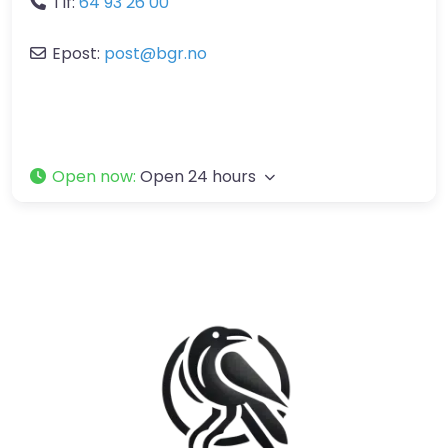
Tlf:
64 93 26 00
Epost:
post
@
bgr.no
Open now
:
Open 24 hours