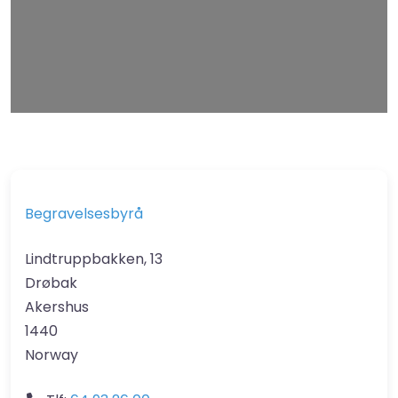
Leaflet
| Map data ©
OpenStreetMap
contributors
Begravelsesbyrå
Lindtruppbakken, 13
Drøbak
Akershus
1440
Norway