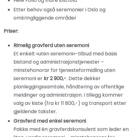
Hele Follo og Indre Østfold
Etter behov også seremonier i Oslo og
omkringliggende områder
Priser:
Rimelig gravferd uten seremoni
Et enkelt «uten seremoni»-tilbud med basis
bistand og administrasjons­tjenester –
minstehonorar for tjenesteformidling uten
seremoni er
kr 2 900,-
. Dette dekker
planleggings­samtale, håndtering av offentlige
meldinger og administrasjon. I tillegg kommer
valg av kiste (fra kr 11 800,-) og transport etter
gjeldende takster.
Gravferd med enkel seremoni
Pakke med én gravferdskonsulent som leder en