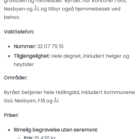
gravstein og minnesider. Byrået har kontorer i Gol,
Nesbyen og Ål, og tilbyr også hjemmebesøk ved
behov.
Vakttelefon:
Nummer:
32 07 75 51
Tilgjengelighet:
Hele døgnet, inkludert helger og
høytider
Områder:
Byrået betjener hele Hallingdal, inkludert kommunene
Gol, Nesbyen, Flå og Ål.
Priser:
Rimelig begravelse uten seremoni:
Pris:
15 420 kr