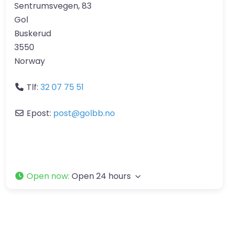
Sentrumsvegen, 83
Gol
Buskerud
3550
Norway
Tlf:
32 07 75 51
Epost:
post
@
golbb.no
Open now
:
Open 24 hours