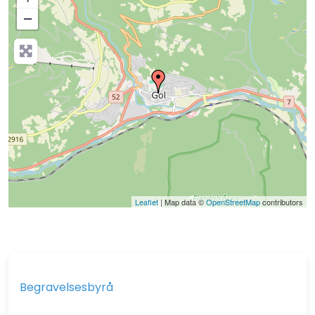
−
Press Enter key to search
Leaflet
| Map data ©
OpenStreetMap
contributors
Begravelsesbyrå