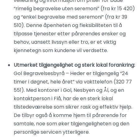
veiledning og informasjon om priser for både
“rimelig begravelse uten seremoni” (fra kr 15 420)
og “enkel begravelse med seremoni” (fra kr 39
510). Denne åpenheten og fleksibiliteten til å
tilpasse tjenester etter pårørendes ønsker og
behov, uansett livssyn eller tro, er et viktig
kjennetegn som kundene vil verdsette.
Utmerket tilgjengelighet og sterk lokal forankring:
Gol Begravelsesbyrå – Heder er tilgjengelig “24
timer i døgnet, hele året” via vakttelefon (320 77
551). Med kontorer i Gol, Nesbyen og Ål, og en
kontaktperson i Flå, har de en sterk lokal
tilstedeværelse som sikrer rask og effektiv hjelp.
De tilbyr også å komme hjem til pårørende for
samtale, noe som øker tilgjengeligheten og den
personlige servicen ytterligere.