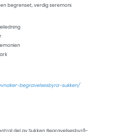
 en begrenset, verdig seremoni.
eiledning
r
eremonien
ark
jevnaker-begravelsesbyra-sukken/
ntral del av Sukken Begravelsesbyrå-