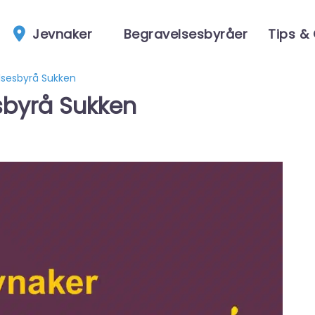
Jevnaker
Begravelsesbyråer
Tips &
lsesbyrå Sukken
sbyrå Sukken