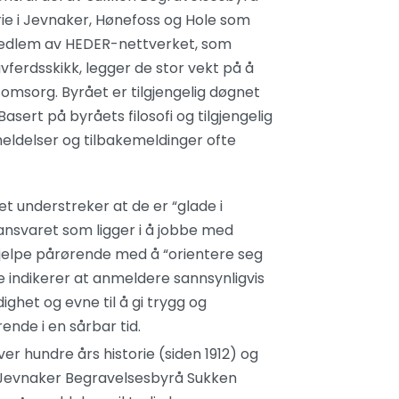
rie i Jevnaker, Hønefoss og Hole som
t medlem av HEDER-nettverket, som
avferdsskikk, legger de stor vekt på å
sorg. Byrået er tilgjengelig døgnet
asert på byråets filosofi og tilgjengelig
ldelser og tilbakemeldinger ofte
t understreker at de er “glade i
 ansvaret som ligger i å jobbe med
hjelpe pårørende med å “orientere seg
te indikerer at anmeldere sannsynligvis
ghet og evne til å gi trygg og
ende i en sårbar tid.
r hundre års historie (siden 1912) og
 Jevnaker Begravelsesbyrå Sukken