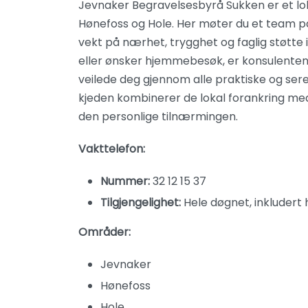
Jevnaker Begravelsesbyrå Sukken er et lok
Hønefoss og Hole. Her møter du et team p
vekt på nærhet, trygghet og faglig støtte 
eller ønsker hjemmebesøk, er konsulentene
veilede deg gjennom alle praktiske og ser
kjeden kombinerer de lokal forankring me
den personlige tilnærmingen.
Vakttelefon:
Nummer:
32 12 15 37
Tilgjengelighet:
Hele døgnet, inkludert 
Områder:
Jevnaker
Hønefoss
Hole