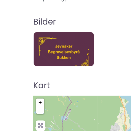
Bilder
Kart
+
−
Pre