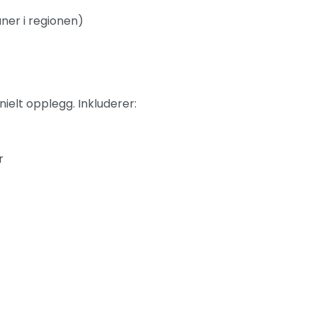
er i regionen)
elt opplegg. Inkluderer:
r