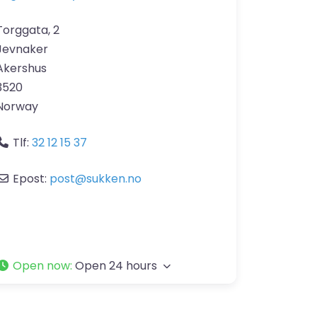
Torggata, 2
Jevnaker
Akershus
3520
Norway
Tlf:
32 12 15 37
Epost:
post
@
sukken.no
Open now
:
Open 24 hours