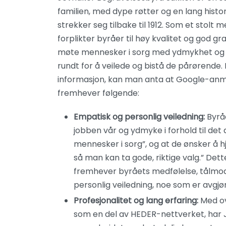
familien, med dype røtter og en lang histo
strekker seg tilbake til 1912. Som et stol
forplikter byråer til høy kvalitet og god gr
møte mennesker i sorg med ydmykhet og om
rundt for å veilede og bistå de pårørende. B
informasjon, kan man anta at Google-anme
fremhever følgende:
Empatisk og personlig veiledning:
Byråe
jobben vår og ydmyke i forhold til det
mennesker i sorg”, og at de ønsker å 
så man kan ta gode, riktige valg.” Det
fremhever byråets medfølelse, tålmodi
personlig veiledning, noe som er avgjør
Profesjonalitet og lang erfaring:
Med ove
som en del av HEDER-nettverket, har