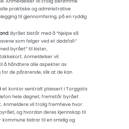
e. Anmeldelser vil trolig berømme
alle praktiske og administrative
nlegging til gjennomføring, på en ryddig
and:
Byrået bistår med å “hjelpe så
ene som følger ved et dødsfall.”
ed byrået” til kister,
akkekort. Anmeldelser vil
il å håndtere alle aspekter av
 for de pårørende, slik at de kan
et kontor sentralt plassert i Torggata
elefon hele døgnet, fremstår byrået
et. Anmeldere vil trolig fremheve hvor
yrået, og hvordan deres kjennskap til
er kommune bidrar til en smidig og