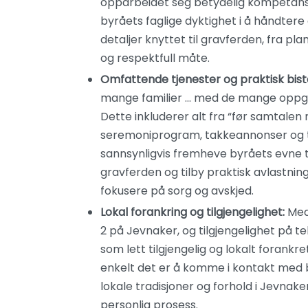
opparbeidet seg betydelig kompetans
byråets faglige dyktighet i å håndtere 
detaljer knyttet til gravferden, fra pla
og respektfull måte.
Omfattende tjenester og praktisk bist
mange familier … med de mange oppgav
Dette inkluderer alt fra “før samtalen m
seremoniprogram, takkeannonser og t
sannsynligvis fremheve byråets evne t
gravferden og tilby praktisk avlastning
fokusere på sorg og avskjed.
Lokal forankring og tilgjengelighet:
Med 
2 på Jevnaker, og tilgjengelighet på t
som lett tilgjengelig og lokalt forankr
enkelt det er å komme i kontakt med b
lokale tradisjoner og forhold i Jevnak
personlig prosess.