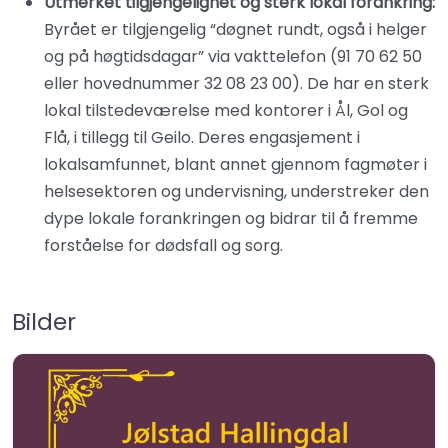
Utmerket tilgjengelighet og sterk lokal forankring:
Byrået er tilgjengelig “døgnet rundt, også i helger
og på høgtidsdagar” via vakttelefon (91 70 62 50
eller hovednummer 32 08 23 00). De har en sterk
lokal tilstedeværelse med kontorer i Ål, Gol og
Flå, i tillegg til Geilo. Deres engasjement i
lokalsamfunnet, blant annet gjennom fagmøter i
helsesektoren og undervisning, understreker den
dype lokale forankringen og bidrar til å fremme
forståelse for dødsfall og sorg.
Bilder