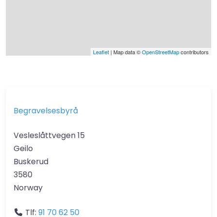
Leaflet
| Map data ©
OpenStreetMap
contributors
Begravelsesbyrå
Vesleslåttvegen 15
Geilo
Buskerud
3580
Norway
Tlf:
91 70 62 50