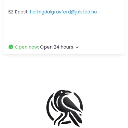
Epost:
hallingdalgravferd
@
jolstad.no
Open now
:
Open 24 hours