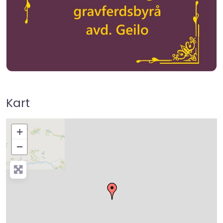
Kart
+
−
Press Enter key to search