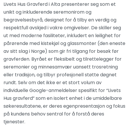
Livets Hus Gravferd i Alta presenterer seg som et
unikt og inkluderende seremonirom og
begravelsesbyrå, designet for å tilby en verdig og
respektfull avskjed i vakre omgivelser. De skiller seg
ut med moderne fasiliteter, inkludert en leilighet for
pårørende med kistekjøl og glassmonter (den eneste
av sitt slag i Norge) som gir fri tilgang for besøk før
gravferden. Byrået er fleksibelt og tilrettelegger for
seremonier og minnesamvær uansett trosretning
eller tradisjon, og tilbyr profesjonell støtte døgnet
rundt. Selv om det ikke er et stort volum av
individuelle Google-anmeldelser spesifikt for “Livets
Hus gravferd” som en isolert enhet i de umiddelbare
søkeresultatene, er deres egenpresentasjon og fokus
på kundens behov sentral for å forstå deres
tjenester.