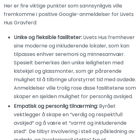
Her er fire viktige punkter som sannsynligvis ville
fremkomme i positive Google-anmeldelser for Livets
Hus Gravferd:
Unike og fleksible fasiliteter:
Livets Hus fremhever
sine moderne og inkluderende lokaler, som kan
tilpasses enhver seremoni og minnesamvær.
Spesielt bemerkes den unike leiligheten med
kistekjøl og glassmonter, som gir pårørende
mulighet til å tilbringe uforstyrret tid med avdøde.
Anmeldelser ville trolig rose disse fasilitetene som
skaper en sjelden mulighet for personlig avskjed.
Empatisk og personlig tilnærming:
Byrået
vektlegger å skape en “verdig og respektfull
avskjed” og å være et “varmt og inkluderende
sted”. De tilbyr involvering i stell og påkledning av
avdøde, og “profesjonell støtte” fra et