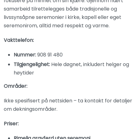
fokusere på minnet om sin kjære. Gjennom nært
samarbeid tilrettelegges både tradisjonelle og
livssynsåpne seremonier i kirke, kapell eller eget
seremonirom, alltid med respekt og varme.
Vakttelefon:
Nummer:
908 91 480
Tilgjengelighet:
Hele døgnet, inkludert helger og
høytider
Områder:
Ikke spesifisert på nettsiden – ta kontakt for detaljer
om dekningsområder.
Priser:
Rimelig gravferd uten seremoni