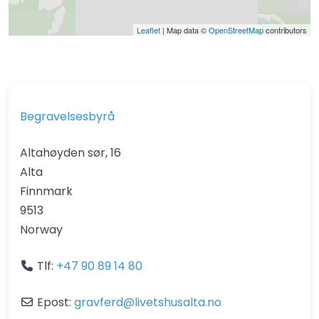
Leaflet
| Map data ©
OpenStreetMap
contributors
Begravelsesbyrå
Altahøyden sør, 16
Alta
Finnmark
9513
Norway
Tlf:
+47 90 89 14 80
Epost:
gravferd
@
livetshusalta.no