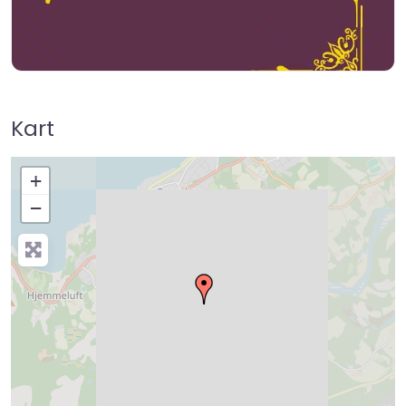
Kart
+
−
Press Enter key to search