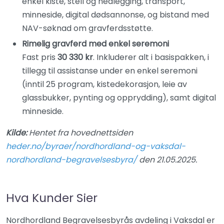
enkel kiste, stell og nedlegging, transport,
minneside, digital dødsannonse, og bistand med
NAV-søknad om gravferdsstøtte.
Rimelig gravferd med enkel seremoni
Fast pris
30 330 kr
. Inkluderer alt i basispakken, i
tillegg til assistanse under en enkel seremoni
(inntil 25 program, kistedekorasjon, leie av
glassbukker, pynting og opprydding), samt digital
minneside.
Kilde:
Hentet fra hovednettsiden
heder.no/byraer/nordhordland-og-vaksdal-
nordhordland-begravelsesbyra/
den 21.05.2025.
Hva Kunder Sier
Nordhordland Begravelsesbyrås avdeling i Vaksdal er