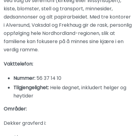
ved valg av seremoni (kirkelig eller livssynsåpen),
kiste, blomster, stell og transport, minnesider,
dødsannonser og alt papirarbeidet. Med tre kontorer
i Alversund, Vaksdal og Frekhaug gir de rask, personlig
oppfølging hele Nordhordland-regionen, slik at
familiene kan fokusere på å minnes sine kjære i en
verdig ramme.
Vakttelefon:
Nummer:
56 37 14 10
Tilgjengelighet:
Hele døgnet, inkludert helger og
høytider
Områder:
Dekker gravferd i: