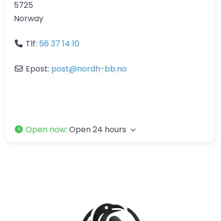
5725
Norway
Tlf:
56 37 14 10
Epost:
post
@
nordh-bb.no
Open now
:
Open 24 hours