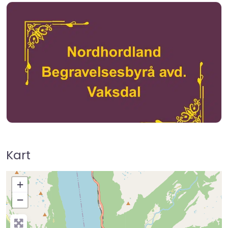
Kart
+
−
Press Enter key to search