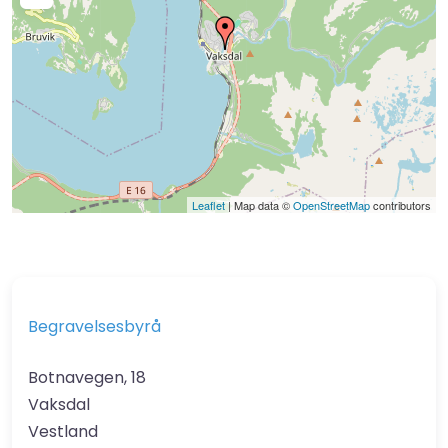
Leaflet
| Map data ©
OpenStreetMap
contributors
Begravelsesbyrå
Botnavegen, 18
Vaksdal
Vestland