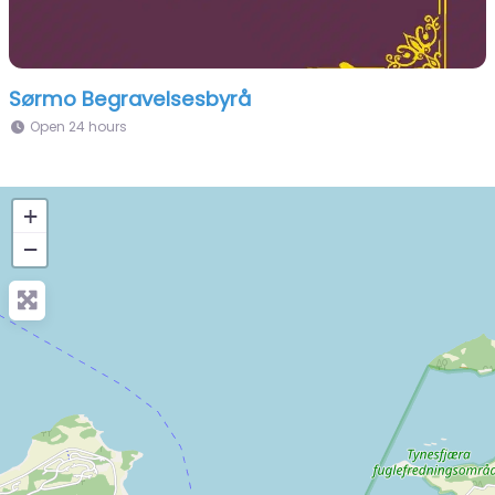
Sørmo Begravelsesbyrå
Open 24 hours
+
−