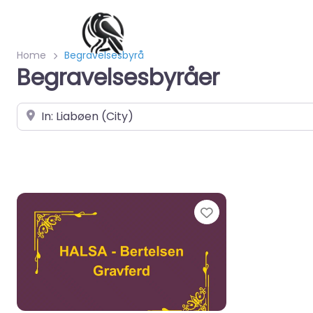
Home
Begravelsesbyrå
Begravelsesbyråer
Velg by/sted
Favorite