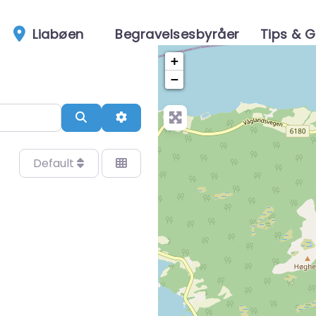
Liabøen
Begravelsesbyråer
Tips & G
+
−
Search
Advanced Filters
Default