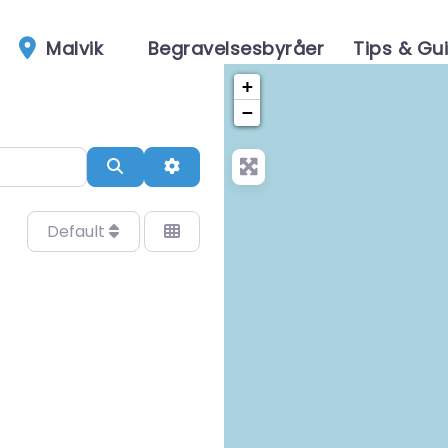
Malvik
Begravelsesbyråer
Tips & Gu
+
−
Search
Advanced Filters
Default