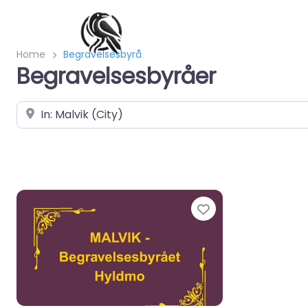
Home
Begravelsesbyrå
Begravelsesbyråer
Velg by/sted
Favorite