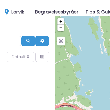
Larvik
Begravelsesbyråer
Tips & Gui
+
−
Search
Advanced Filters
Default