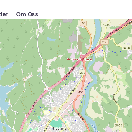
der
Om Oss