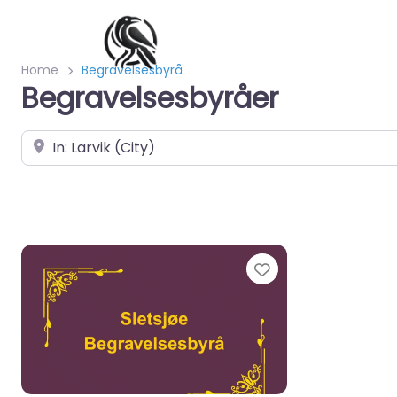
Home
Begravelsesbyrå
Begravelsesbyråer
Velg by/sted
Favorite