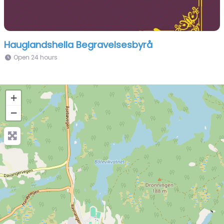
Hauglandshella Begravelsesbyrå
Open 24 hours
+
−