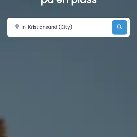
Velg by/sted
Searc