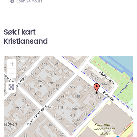
Open 24 hours
Søk i kart
Kristiansand
+
−