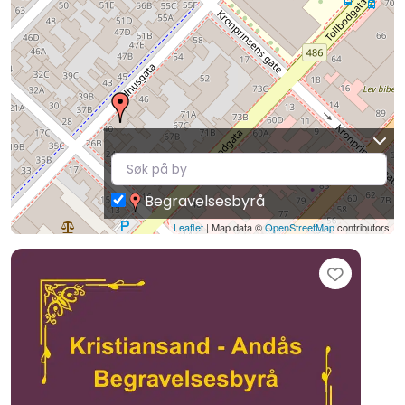
Begravelsesbyrå
Leaflet
| Map data ©
OpenStreetMap
contributors
Favori