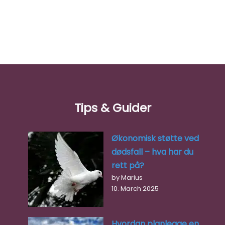
Tips & Guider
Økonomisk støtte ved
dødsfall – hva har du
rett på?
Andås Begravelsesbyrå AS
by Marius
10. March 2025
Andås Begravelsesbyrå er Sørlandets eldste og største
gravferdshus, grunnlagt i 1933. Med kontorer i både
Kristiansand og Søgne tilbyr de…
Hvordan planlegge en