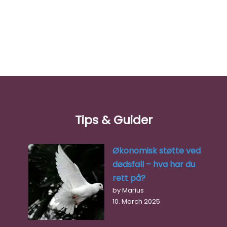
Tips & Guider
Økonomisk støtte ved
dødsfall – hva har du
rett på?
by Marius
10. March 2025