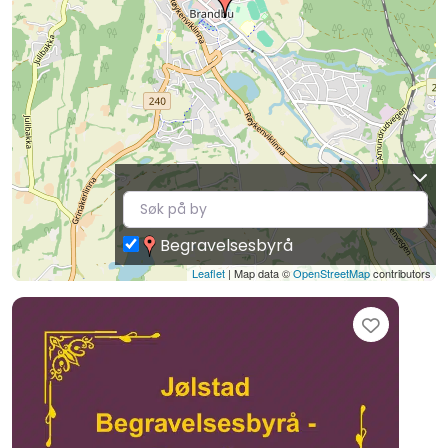
Begravelsesbyrå
Leaflet
| Map data ©
OpenStreetMap
contributors
Favori