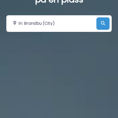
Velg by/sted
Searc