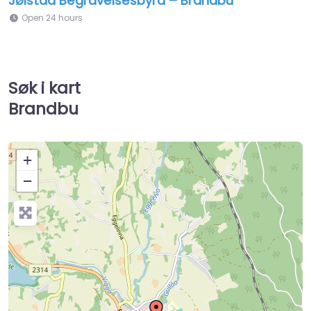
Jølstad Begravelsesbyrå – Brandbu
Open 24 hours
Søk i kart
Brandbu
+
−