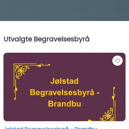
Utvalgte Begravelsesbyrå
Fav