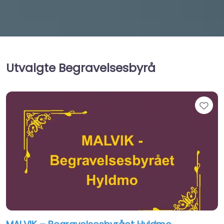
Utvalgte Begravelsesbyrå
Fav