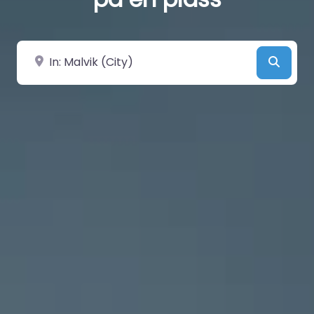
Velg by/sted
Searc