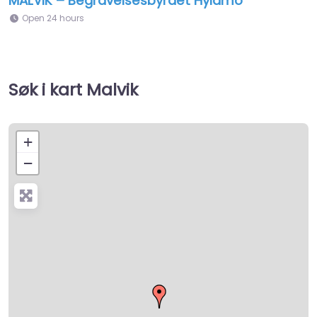
MALVIK – Begravelsesbyrået Hyldmo
Open 24 hours
Søk i kart Malvik
+
−