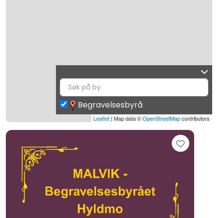
Begravelsesbyrå
Leaflet
| Map data ©
OpenStreetMap
contributors
Favori