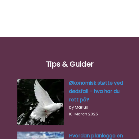
Tips & Guider
Økonomisk støtte ved
dødsfall – hva har du
rett på?
by Marius
10. March 2025
Hvordan planlegge en